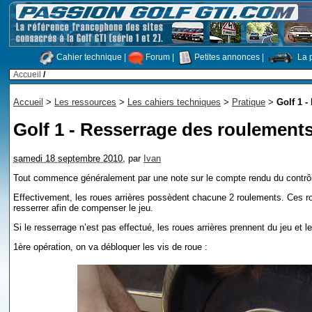
Cahier technique
|
Forum
|
Petites annonces
|
La p
Accueil
/
Accueil
>
Les ressources
>
Les cahiers techniques
>
Pratique
>
Golf 1 -
Golf 1 - Resserrage des roulements
samedi 18 septembre 2010
,
par
Ivan
Tout commence généralement par une note sur le compte rendu du contrôle
Effectivement, les roues arrières possèdent chacune 2 roulements. Ces ro
resserrer afin de compenser le jeu.
Si le resserrage n’est pas effectué, les roues arrières prennent du jeu et
1ère opération, on va débloquer les vis de roue :