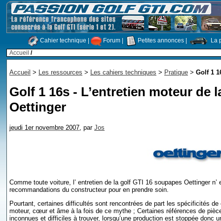
Cahier technique
|
Forum
|
Petites annonces
|
La p
Accueil
/
Accueil
>
Les ressources
>
Les cahiers techniques
>
Pratique
>
Golf 1 1
Golf 1 16s - L’entretien moteur de l
Oettinger
jeudi 1er novembre 2007
,
par
Jos
Comme toute voiture, l’ entretien de la golf GTI 16 soupapes Oettinger n’ es
recommandations du constructeur pour en prendre soin.
Pourtant, certaines difficultés sont rencontrées de part les spécificités de
moteur, cœur et âme à la fois de ce mythe ; Certaines références de pièc
inconnues et difficiles à trouver, lorsqu’une production est stoppée donc 