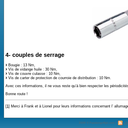
4- couples de serrage
Bougie : 13 Nm,
Vis de vidange huile : 30 Nm,
Vis de couvre culasse : 10 Nm,
Vis de carter de protection de courroie de distribution : 10 Nm.
Avec ces informations, il ne vous reste qu’à bien respecter les périodicités
Bonne route !
[
1
]
Merci à Frank et à Lionel pour leurs informations concernant l’ allumage
2006 © Passiongolfgti.com |
Fl