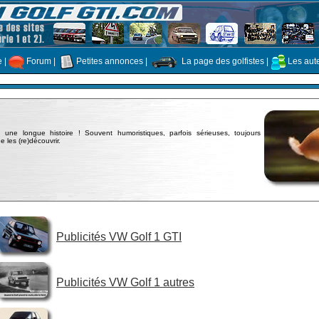
e
|
Forum
|
Petites annonces
|
La page des golfistes
|
Les aut
 une longue histoire ! Souvent humoristiques, parfois sérieuses, toujours
de les (re)découvrir.
Publicités VW Golf 1 GTI
Publicités VW Golf 1 autres