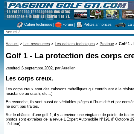
Cahier technique
|
Forum
|
Petites annonces
|
La p
Accueil
/
Accueil
>
Les ressources
>
Les cahiers techniques
>
Pratique
>
Golf 1 -
Golf 1 - La protection des corps cr
vendredi 6 septembre 2002
,
par
Aurelien
Les corps creux.
Les corps creux sont des caissons métalliques qui contribuent à la résist
résistance au crash, etc...)
En revanche, ils sont aussi de véritables pièges à l’humidité et par conséq
ne sont pas traités.
Sur le châssis d’une golf 1, il y a environ une vingtaine de points de trai
photos sont extraites de la revue L’Expert Automobile N°191 d’ Octobre 19
l’éditeur)