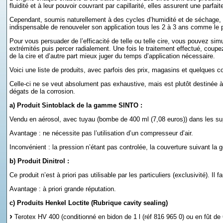
fluidité et à leur pouvoir couvrant par capillarité, elles assurent une parfait
Cependant, soumis naturellement à des cycles d’humidité et de séchage, ce 
indispensable de renouveler son application tous les 2 à 3 ans comme le
Pour vous persuader de l’efficacité de telle ou telle cire, vous pouvez s
extrémités puis percer radialement. Une fois le traitement effectué, coupe
de la cire et d’autre part mieux juger du temps d’application nécessaire.
Voici une liste de produits, avec parfois des prix, magasins et quelques co
Celle-ci ne se veut absolument pas exhaustive, mais est plutôt destinée à 
dégats de la corrosion.
a) Produit Sintoblack de la gamme SINTO :
Vendu en aérosol, avec tuyau (bombe de 400 ml (7,08 euros)) dans les s
Avantage : ne nécessite pas l’utilisation d’un compresseur d’air.
Inconvénient : la pression n’étant pas controlée, la couverture suivant la 
b) Produit Dinitrol :
Ce produit n’est à priori pas utilisable par les particuliers (exclusivité). Il
Avantage : à priori grande réputation.
c) Produits Henkel Loctite (Rubrique cavity sealing)
Terotex HV 400 (conditionné en bidon de 1 l (réf 816 965 0) ou en fût de 6