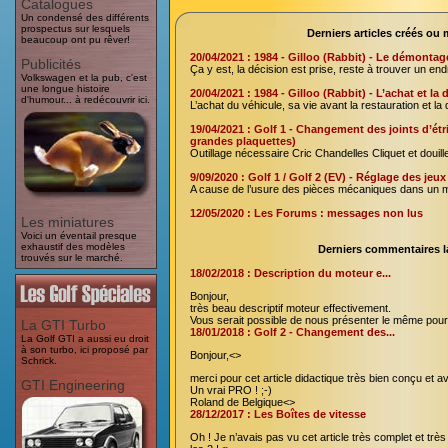
Catalogues
Un condensé des différents
prospectus sur lesquels
Derniers articles créés ou 
beaucoup ont pu rêver!
20/04/2021 : 1984 - Gilloo (Rabbit) - Le démontag
Publicités
Ça y est, la décision est prise, reste à trouver un en
Volkswagen et la pub, c'est
une longue histoire
20/04/2021 : 1984 - Gilloo (Rabbit) - L’achat et la 
d'humour... à redécouvrir ici.
L’achat du véhicule, sa vie avant la restauration et la
19/04/2021 : Golf 1 - Changement des joints d’étr
grandes plaquettes)
Outillage nécessaire Cric Chandelles Cliquet et douil
9/09/2020 : Golf 1 / Golf 2 (EV) - Réglage des je
A cause de l’usure des pièces mécaniques dans un mo
12/05/2020 : Les Forums : messages non lus
Les miniatures
Voici un éventail presque
exhaustif des modèles
Derniers commentaires l
trouvés sur le marché.
18/02/2018 : Description du moteur e...
Bonjour,
très beau descriptif moteur effectivement.
Vous serait possible de nous présenter le même po
La GTI Turbo
18/01/2018 : Golf 2 - Changement des...
La Golf GTI a aussi eu droit
à son turbo, ici proposé par
Bonjour,<>
Schrick.
merci pour cet article didactique très bien conçu et a
GTI Engineering
Un vrai PRO ! ;-)
Roland de Belgique<>
28/12/2017 : Les Boîtes de vitesse
Oh ! Je n’avais pas vu cet article très complet et très 