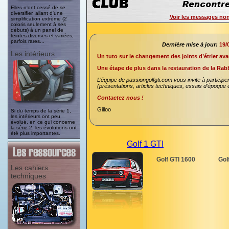
Elles n'ont cessé de se
diversifier, allant d'une
Voir les messages non
simplification extrème (2
coloris seulement à ses
débuts) à un panel de
teintes diverses et variées,
parfois rares...
Dernière mise à jour:
19/
Les intérieurs
Un tuto sur le changement des joints d’étrier ava
Une étape de plus dans la restauration de la Rabb
L’équipe de passiongolfgti.com vous invite à participer
(présentations, articles techniques, essais d’époque et
Contactez nous !
Gilloo
Si du temps de la série 1,
les intérieurs ont peu
évolué, en ce qui concerne
la série 2, les évolutions ont
été plus importantes.
Golf 1 GTI
Golf GTI 1600
Gol
Les cahiers
techniques